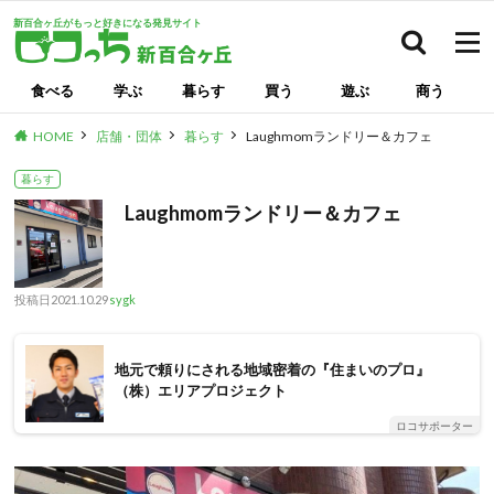
新百合ヶ丘がもっと好きになる発見サイト
検索
食べる
学ぶ
暮らす
買う
遊ぶ
商う
HOME
店舗・団体
暮らす
Laughmomランドリー＆カフェ
暮らす
Laughmomランドリー＆カフェ
投稿日
2021.10.29
sygk
地元で頼りにされる地域密着の『住まいのプロ』
（株）エリアプロジェクト
ロコサポーター