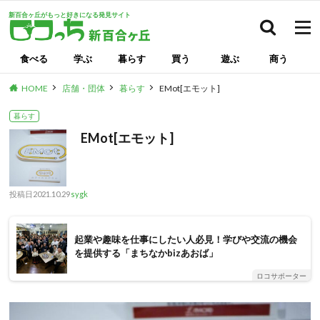
新百合ヶ丘がもっと好きになる発見サイト
検索
食べる
学ぶ
暮らす
買う
遊ぶ
商う
HOME
店舗・団体
暮らす
EMot[エモット]
暮らす
EMot[エモット]
投稿日
2021.10.29
sygk
起業や趣味を仕事にしたい人必見！学びや交流の機会
を提供する「まちなかbizあおば」
ロコサポーター