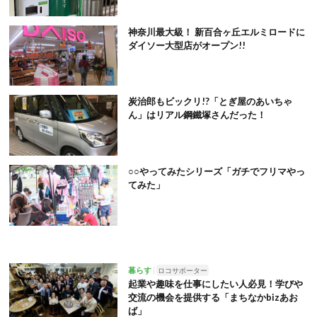
神奈川最大級！ 新百合ヶ丘エルミロードに
ダイソー大型店がオープン!!
炭治郎もビックリ!?「とぎ屋のあいちゃ
ん」はリアル鋼鐵塚さんだった！
○○やってみたシリーズ「ガチでフリマやっ
てみた」
暮らす
ロコサポーター
起業や趣味を仕事にしたい人必見！学びや
交流の機会を提供する「まちなかbizあお
ば」