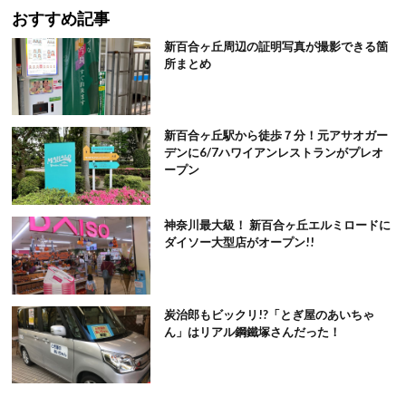
おすすめ記事
新百合ヶ丘周辺の証明写真が撮影できる箇
所まとめ
新百合ヶ丘駅から徒歩７分！元アサオガー
デンに6/7ハワイアンレストランがプレオ
ープン
神奈川最大級！ 新百合ヶ丘エルミロードに
ダイソー大型店がオープン!!
炭治郎もビックリ!?「とぎ屋のあいちゃ
ん」はリアル鋼鐵塚さんだった！