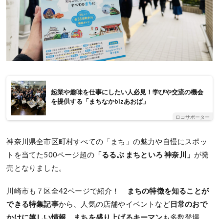
起業や趣味を仕事にしたい人必見！学びや交流の機会
を提供する「まちなかbizあおば」
ロコサポーター
神奈川県全市区町村すべての「まち」の魅力や自慢にスポッ
トを当てた500ページ超の
「るるぶ まちといろ 神奈川」
が発
売となりました。
川崎市も７区全42ページで紹介！
まちの特徴を知ることが
できる特集記事
から、人気の店舗やイベントなど
日常のおで
かけに嬉しい情報
、
まちを盛り上げるキーマン
も多数登場