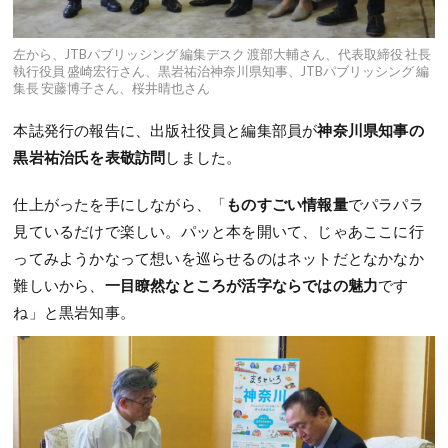
左から、JTBパブリッシング 編集デスク 渡部大輔さん、代表取締役 社長
執行役員 盛崎宏行さん、黒岩祐治神奈川県知事、JTBパブリッシング 編
集長 安藤博子さん、桜井晴也さん
本誌発行の報告に、出版社役員と編集部員が
神奈川県知事の
黒岩祐治氏を表敬訪問
しました。
仕上がったを手にしながら、「
ものすごい情報量
でパラパラ
見ているだけで楽しい。パッと本を開いて、じゃあここに行
ってみようかなって想いを巡らせるのはネットだとなかなか
難しいから、
一目瞭然なところが活字ならではの魅力
です
ね」と黒岩知事。