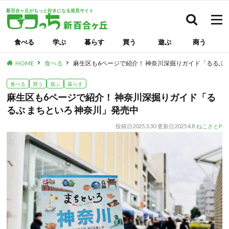
新百合ヶ丘がもっと好きになる発見サイト
検索
食べる
学ぶ
暮らす
買う
遊ぶ
商う
HOME
食べる
麻生区も6ページで紹介！ 神奈川深掘りガイド「るるぶ 
食べる
買う
遊ぶ
暮らす
麻生区も6ページで紹介！ 神奈川深掘りガイド「る
るぶ まちといろ 神奈川」発売中
投稿日
2025.3.30
更新日
2025.4.8
ねこさとP