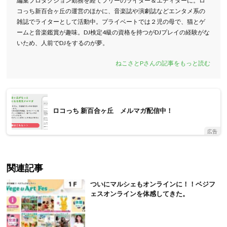
編集プロダクション勤務を経てフリーのライター＆エディターに。ロ
コっち新百合ヶ丘の運営のほかに、音楽誌や演劇誌などエンタメ系の
雑誌でライターとして活動中。プライベートでは２児の母で、猫とゲ
ームと音楽鑑賞が趣味。DJ検定4級の資格を持つがDJプレイの経験がな
いため、人前でDJをするのが夢。
ねこさとPさんの記事をもっと読む
ロコっち 新百合ヶ丘 メルマガ配信中！
広告
関連記事
ついにマルシェもオンラインに！！ベジフ
ェスオンラインを体感してきた。