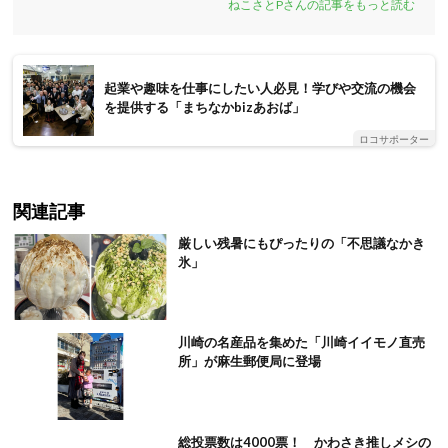
ねこさとPさんの記事をもっと読む
起業や趣味を仕事にしたい人必見！学びや交流の機会
を提供する「まちなかbizあおば」
ロコサポーター
関連記事
厳しい残暑にもぴったりの「不思議なかき
氷」
川崎の名産品を集めた「川崎イイモノ直売
所」が麻生郵便局に登場
総投票数は4000票！ かわさき推しメシの