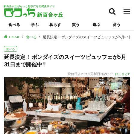
新百合ヶ丘がもっと好きになる発見サイト
検索
食べる
学ぶ
暮らす
買う
遊ぶ
商う
HOME
食べる
延長決定！ ボンダイズのスイーツビュッフェが5月31日ま
食べる
延長決定！ ボンダイズのスイーツビュッフェが5月
31日まで開催中!!
投稿日
2021.5.8
更新日
2021.11.1
ねこさとP