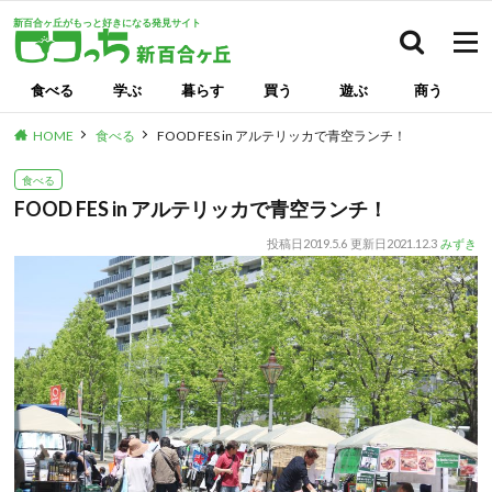
新百合ヶ丘がもっと好きになる発見サイト
検索
食べる
学ぶ
暮らす
買う
遊ぶ
商う
HOME
食べる
FOOD FES in アルテリッカで青空ランチ！
食べる
FOOD FES in アルテリッカで青空ランチ！
投稿日
2019.5.6
更新日
2021.12.3
みずき