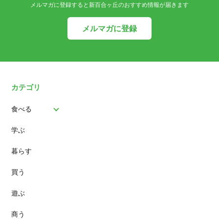
メルマガに登録すると新百合ヶ丘のおすすめ情報が届きます
メルマガに登録
カテゴリ
食べる
学ぶ
パン
暮らす
スイーツ
買う
ランチ
遊ぶ
カフェ
商う