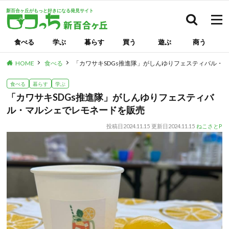
新百合ヶ丘がもっと好きになる発見サイト
検索
食べる
学ぶ
暮らす
買う
遊ぶ
商う
HOME
食べる
「カワサキSDGs推進隊」がしんゆりフェスティバル・
食べる
暮らす
学ぶ
「カワサキSDGs推進隊」がしんゆりフェスティバ
ル・マルシェでレモネードを販売
投稿日
2024.11.15
更新日
2024.11.15
ねこさとP