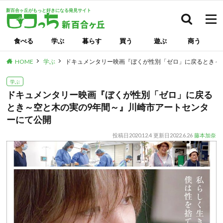
新百合ヶ丘がもっと好きになる発見サイト
検索
食べる
学ぶ
暮らす
買う
遊ぶ
商う
HOME
学ぶ
ドキュメンタリー映画『ぼくが性別「ゼロ」に戻るとき～
学ぶ
ドキュメンタリー映画『ぼくが性別「ゼロ」に戻る
とき～空と木の実の9年間～』川崎市アートセンタ
ーにて公開
投稿日
2020.12.4
更新日
2022.6.26
藤本加奈