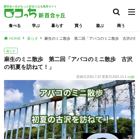
新百合ヶ丘がもっと好きになる発見サイト
検索
食べる
学ぶ
暮らす
買う
遊ぶ
商う
HOME
暮らす
麻生のミニ散歩 第二回「アバコのミニ散歩 古沢の初
暮らす
麻生のミニ散歩 第二回「アバコのミニ散歩 古沢
の初夏を訪ねて！」
投稿日
2021.7.23
更新日
2021.11.1
sygk