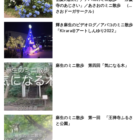
寺のあじさい」／あさおのミニ散歩 （あ
さおドーガサークル）
輝き麻生のビデオログ／アバコのミニ散歩
「Kirara@アートしんゆり2022」
麻生のミニ散歩 第四回「気になる木」
麻生のミニ散歩 第一回 「王禅寺ふるさ
と公園」