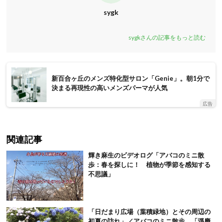
sygk
sygkさんの記事をもっと読む
新百合ヶ丘のメンズ特化型サロン「Genie」。朝1分で
決まる再現性の高いメンズパーマが人気
広告
関連記事
輝き麻生のビデオログ「アバコのミニ散
歩：春を探しに！ 植物が季節を感知する
不思議」
「日だまり広場（葉積緑地）とその周辺の
初夏の訪れ」／アバコのミニ散歩 「淨慶