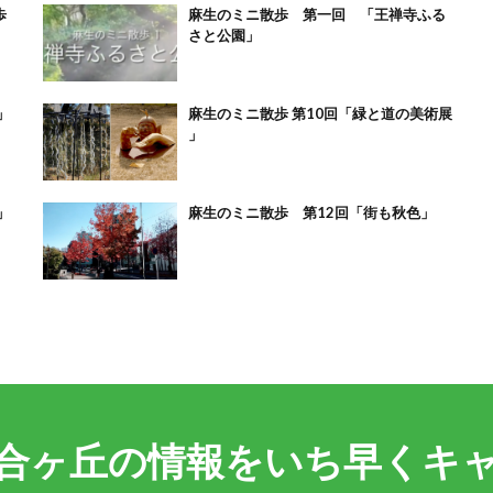
歩
麻生のミニ散歩 第一回 「王禅寺ふる
さと公園」
」
麻生のミニ散歩 第10回「緑と道の美術展
」
」
麻生のミニ散歩 第12回「街も秋色」
合ヶ丘の情報をいち早くキ