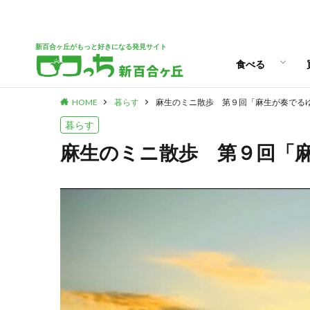
ランチ
スイーツ
新百合ヶ丘がもっと好きになる発見サイト
食べる
HOME
暮らす
麻生のミニ散歩 第９回「麻生が奏でる
ランチ
スイーツ
暮らす
麻生のミニ散歩 第９回「