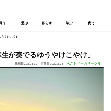
買う
遊ぶ
暮らす
学ぶ
商う
ゆうやけこやけ」
麻生が奏でるゆうやけこやけ」
あさおドーガサークル
投稿日
2021.11.9
更新日
2022.2.28