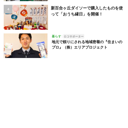
新百合ヶ丘ダイソーで購入したものを使
って「おうち縁日」を開催！
暮らす
ロコサポーター
地元で頼りにされる地域密着の『住まいの
プロ』（株）エリアプロジェクト