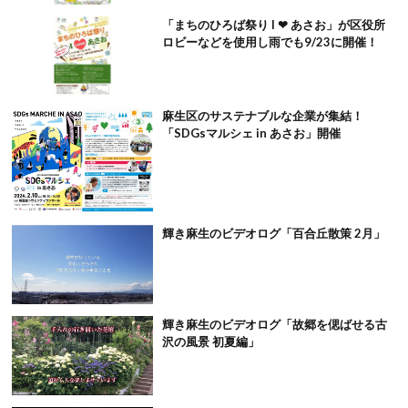
「まちのひろば祭り I ❤︎ あさお」が区役所
ロビーなどを使用し雨でも9/23に開催！
麻生区のサステナブルな企業が集結！
「SDGsマルシェ in あさお」開催
輝き麻生のビデオログ「百合丘散策 2月」
輝き麻生のビデオログ「故郷を偲ばせる古
沢の風景 初夏編」