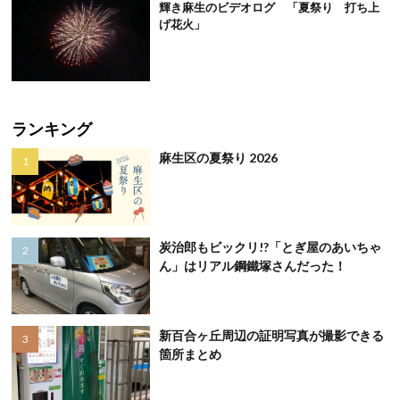
輝き麻生のビデオログ 「夏祭り 打ち上
げ花火」
ランキング
麻生区の夏祭り 2026
炭治郎もビックリ!?「とぎ屋のあいちゃ
ん」はリアル鋼鐵塚さんだった！
新百合ヶ丘周辺の証明写真が撮影できる
箇所まとめ