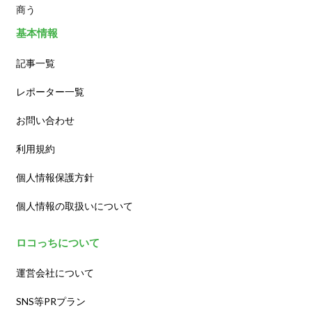
商う
基本情報
記事一覧
レポーター一覧
お問い合わせ
利用規約
個人情報保護方針
個人情報の取扱いについて
ロコっちについて
運営会社について
SNS等PRプラン