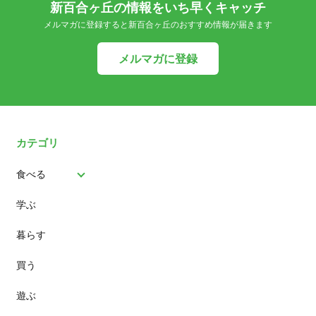
新百合ヶ丘の情報をいち早くキャッチ
メルマガに登録すると新百合ヶ丘のおすすめ情報が届きます
メルマガに登録
カテゴリ
食べる
学ぶ
パン
暮らす
スイーツ
買う
ランチ
遊ぶ
カフェ