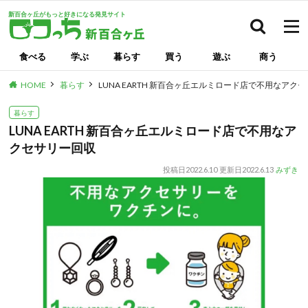
新百合ヶ丘がもっと好きになる発見サイト
検索
食べる
学ぶ
暮らす
買う
遊ぶ
商う
HOME
暮らす
LUNA EARTH 新百合ヶ丘エルミロード店で不用なアク
暮らす
LUNA EARTH 新百合ヶ丘エルミロード店で不用なア
クセサリー回収
投稿日
2022.6.10
更新日
2022.6.13
みずき