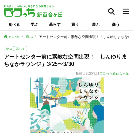
新百合ヶ丘がもっと好きになる発見サイト
検索
食べる
学ぶ
暮らす
買う
遊ぶ
商う
HOME
遊ぶ
アートセンター前に素敵な空間出現！「しんゆりまちなかラウン
遊ぶ
暮らす
アートセンター前に素敵な空間出現！「しんゆりま
ちなかラウンジ」3/25〜3/30
投稿日
2025.3.21
ロコっち新百合ヶ丘