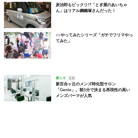
炭治郎もビックリ!?「とぎ屋のあいちゃ
ん」はリアル鋼鐵塚さんだった！
○○やってみたシリーズ「ガチでフリマやっ
てみた」
暮らす
広告
新百合ヶ丘のメンズ特化型サロン
「Genie」。朝1分で決まる再現性の高い
メンズパーマが人気