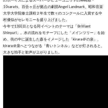
10carats、百合ヶ丘が拠点の劇団Angel Landmark、昭和音楽
大学大学院修士課程２年生で数々のコンクールに入賞する中
村優似がセレモニーを盛り上げました。
今年で13回目となる同イベントのテーマは「Brilliant
Shinyuri」。水の流れをモチーフにした「メインツリー」を始
め、街の中に誕生した森をイメージした「kirara＠の泉」、
kirara＠泉へとつながる「青いトンネル」などが灯されると、
大きな拍手と歓声が上がりました。