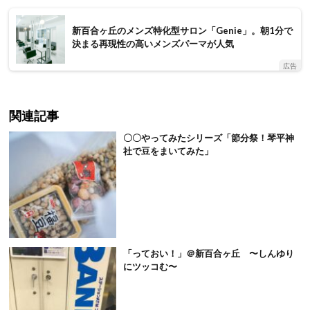
新百合ヶ丘のメンズ特化型サロン「Genie」。朝1分で
決まる再現性の高いメンズパーマが人気
広告
関連記事
〇〇やってみたシリーズ「節分祭！琴平神
社で豆をまいてみた」
「っておい！」＠新百合ヶ丘 〜しんゆり
にツッコむ〜