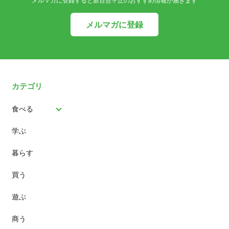
メルマガに登録すると新百合ヶ丘のおすすめ情報が届きます
メルマガに登録
カテゴリ
食べる
学ぶ
パン
暮らす
スイーツ
買う
ランチ
遊ぶ
カフェ
商う