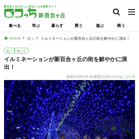
新百合ヶ丘がもっと好きになる発見サイト
検索
食べる
学ぶ
暮らす
買う
遊ぶ
商う
HOME
遊ぶ
イルミネーションが新百合ヶ丘の街を鮮やかに演出！
遊ぶ
暮らす
イルミネーションが新百合ヶ丘の街を鮮やかに演
出！
投稿日
2019.11.20
更新日
2021.12.3
ねこさとP