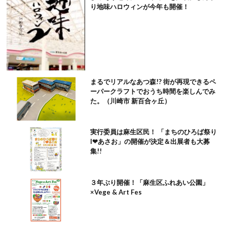
り地味ハロウィンが今年も開催！
まるでリアルなあつ森!? 街が再現できるペ
ーパークラフトでおうち時間を楽しんでみ
た。（川崎市 新百合ヶ丘）
実行委員は麻生区民！ 「まちのひろば祭り
I❤︎あさお」の開催が決定＆出展者も大募
集!!
３年ぶり開催！「麻生区ふれあい公園」
×Vege & Art Fes