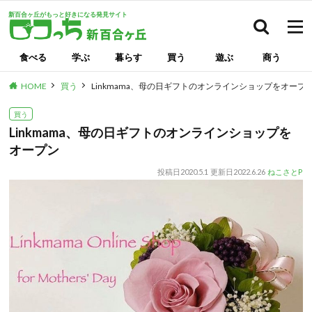
新百合ヶ丘がもっと好きになる発見サイト
検索
食べる
学ぶ
暮らす
買う
遊ぶ
商う
HOME
買う
Linkmama、母の日ギフトのオンラインショップをオープ
買う
Linkmama、母の日ギフトのオンラインショップを
オープン
投稿日
2020.5.1
更新日
2022.6.26
ねこさとP