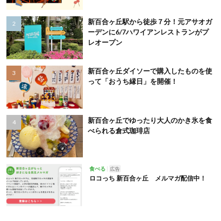
新百合ヶ丘駅から徒歩７分！元アサオガ
ーデンに6/7ハワイアンレストランがプ
レオープン
新百合ヶ丘ダイソーで購入したものを使
って「おうち縁日」を開催！
新百合ヶ丘でゆったり大人のかき氷を食
べられる倉式珈琲店
食べる
広告
ロコっち 新百合ヶ丘 メルマガ配信中！