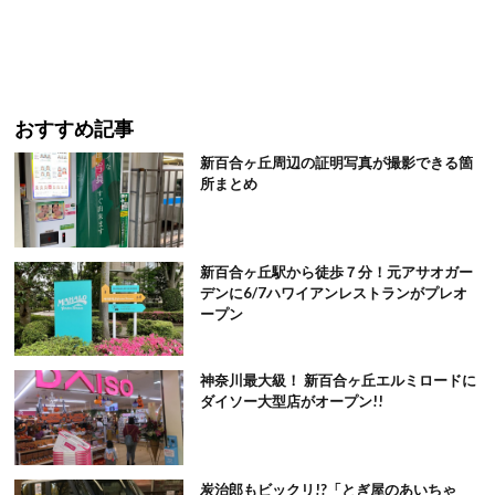
おすすめ記事
新百合ヶ丘周辺の証明写真が撮影できる箇
所まとめ
新百合ヶ丘駅から徒歩７分！元アサオガー
デンに6/7ハワイアンレストランがプレオ
ープン
神奈川最大級！ 新百合ヶ丘エルミロードに
ダイソー大型店がオープン!!
炭治郎もビックリ!?「とぎ屋のあいちゃ