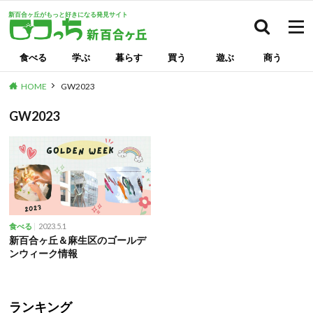
新百合ヶ丘がもっと好きになる発見サイト
検索
食べる
学ぶ
暮らす
買う
遊ぶ
商う
HOME
GW2023
GW2023
2023.5.1
食べる
新百合ヶ丘＆麻生区のゴールデ
ンウィーク情報
ランキング