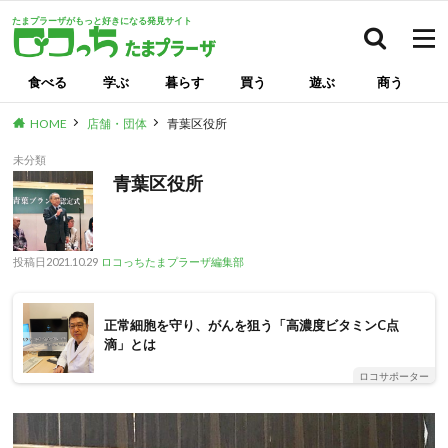
たまプラーザがもっと好きになる発見サイト
検索
食べる
学ぶ
暮らす
買う
遊ぶ
商う
HOME
店舗・団体
青葉区役所
未分類
青葉区役所
投稿日
2021.10.29
ロコっちたまプラーザ編集部
正常細胞を守り、がんを狙う「高濃度ビタミンC点
滴」とは
ロコサポーター