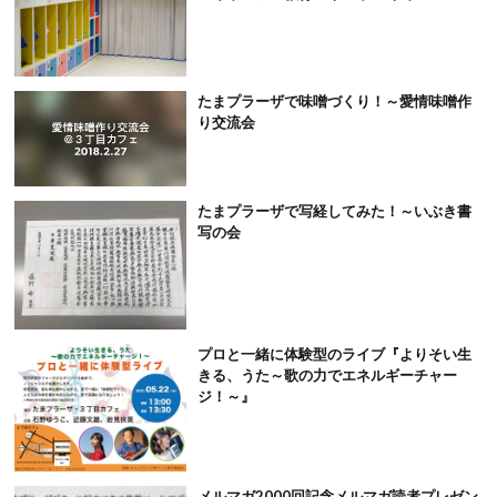
たまプラーザで味噌づくり！～愛情味噌作
り交流会
たまプラーザで写経してみた！～いぶき書
写の会
プロと一緒に体験型のライブ『よりそい生
きる、うた～歌の力でエネルギーチャー
ジ！～』
メルマガ2000回記念メルマガ読者プレゼン