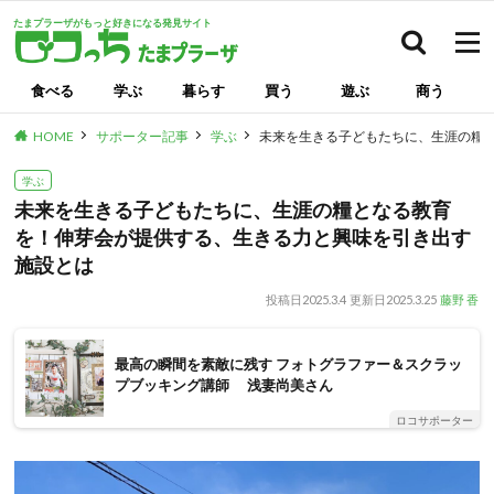
たまプラーザがもっと好きになる発見サイト
検索
食べる
学ぶ
暮らす
買う
遊ぶ
商う
HOME
サポーター記事
学ぶ
未来を生きる子どもたちに、生涯の糧
学ぶ
未来を生きる子どもたちに、生涯の糧となる教育
を！伸芽会が提供する、生きる力と興味を引き出す
施設とは
投稿日
2025.3.4
更新日
2025.3.25
藤野 香
最高の瞬間を素敵に残す フォトグラファー＆スクラッ
プブッキング講師 浅妻尚美さん
ロコサポーター