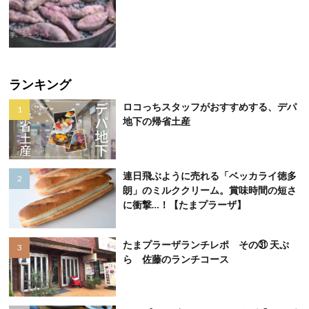
ランキング
ロコっちスタッフがおすすめする、デパ
地下の帰省土産
連日飛ぶように売れる「ベッカライ徳多
朗」のミルククリーム。賞味時間の短さ
に衝撃…！【たまプラーザ】
たまプラーザランチレポ その㉛ 天ぷ
ら 佐藤のランチコース