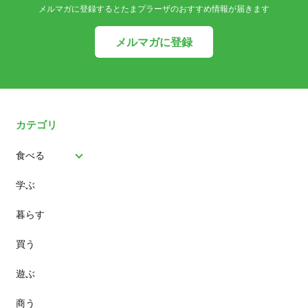
メルマガに登録するとたまプラーザのおすすめ情報が届きます
メルマガに登録
カテゴリ
食べる
学ぶ
パン
暮らす
スイーツ
買う
ランチ
遊ぶ
カフェ
商う