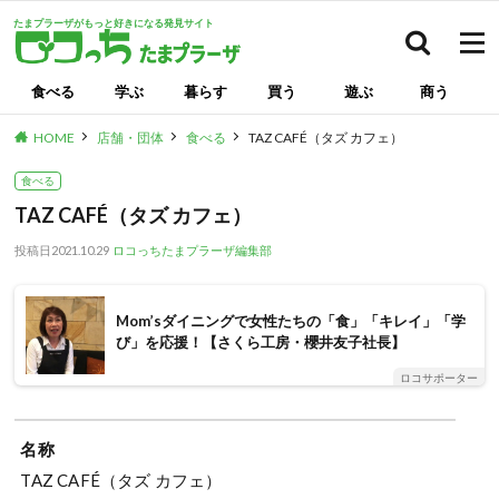
たまプラーザがもっと好きになる発見サイト
検索
食べる
学ぶ
暮らす
買う
遊ぶ
商う
HOME
店舗・団体
食べる
TAZ CAFÉ（タズ カフェ）
食べる
TAZ CAFÉ（タズ カフェ）
投稿日
2021.10.29
ロコっちたまプラーザ編集部
Mom’sダイニングで女性たちの「食」「キレイ」「学
び」を応援！【さくら工房・櫻井友子社長】
ロコサポーター
名称
TAZ CAFÉ（タズ カフェ）