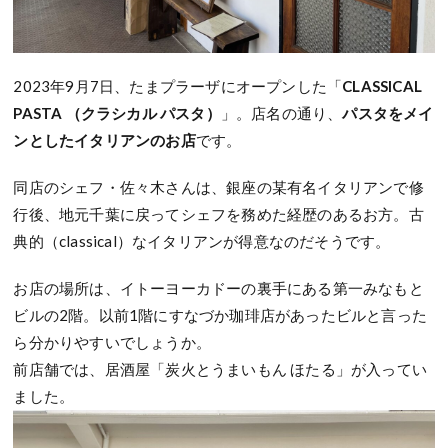
2023年9月7日、たまプラーザにオープンした「
CLASSICAL
PASTA （クラシカル パスタ）
」。店名の通り、
パスタをメイ
ンとしたイタリアンのお店
です。
同店のシェフ・佐々木さんは、銀座の某有名イタリアンで修
行後、地元千葉に戻ってシェフを務めた経歴のあるお方。古
典的（classical）なイタリアンが得意なのだそうです。
お店の場所は、イトーヨーカドーの裏手にある第一みなもと
ビルの2階。以前1階にすなづか珈琲店があったビルと言った
ら分かりやすいでしょうか。
前店舗では、居酒屋「炭火とうまいもん ほたる」が入ってい
ました。