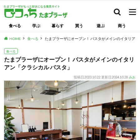
たまプラーザがもっと好きになる発見サイト
検索
食べる
学ぶ
暮らす
買う
遊ぶ
商う
HOME
食べる
たまプラーザにオープン！ パスタがメインのイタリアン
食べる
たまプラーザにオープン！ パスタがメインのイタリ
アン「クラシカル パスタ」
投稿日
2023.10.22
更新日
2024.10.28
みお