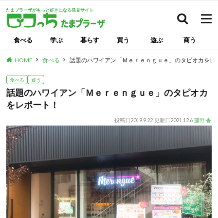
たまプラーザがもっと好きになる発見サイト
検索
食べる
学ぶ
暮らす
買う
遊ぶ
商う
HOME
食べる
話題のハワイアン「Ｍｅｒｅｎｇｕｅ」のタピオカをレ
食べる
買う
話題のハワイアン「Ｍｅｒｅｎｇｕｅ」のタピオカ
をレポート！
投稿日
2019.9.22
更新日
2021.12.6
藤野 香