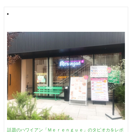
話題のハワイアン「Ｍｅｒｅｎｇｕｅ」のタピオカをレポ