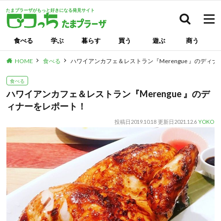
たまプラーザがもっと好きになる発見サイト
検索
食べる
学ぶ
暮らす
買う
遊ぶ
商う
HOME
食べる
ハワイアンカフェ＆レストラン『Merengue 』のディ
食べる
ハワイアンカフェ＆レストラン『Merengue 』のデ
ィナーをレポート！
投稿日
2019.10.18
更新日
2021.12.6
YOKO