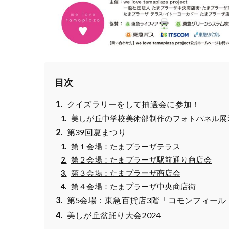
目次
クイズラリーをして抽選会に参加！
美しが丘中学校美術部制作のフォトパネル展
第39回夏まつり
第１会場：たまプラーザテラス
第２会場：たまプラーザ駅前通り商店会
第３会場：たまプラーザ商店会
第４会場：たまプラーザ中央商店街
第5会場：東急百貨店3階「コモンフィール
美しが丘盆踊り大会2024