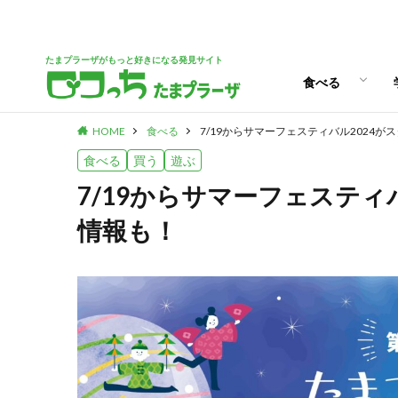
パン
スイーツ
ランチ
カフェ
たまプラーザがもっと好きになる発見サイト
食べる
HOME
食べる
7/19からサマーフェスティバル2024
パン
スイーツ
ランチ
カフェ
食べる
買う
遊ぶ
7/19からサマーフェスティ
情報も！