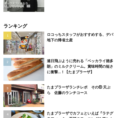
ランキング
ロコっちスタッフがおすすめする、デパ
地下の帰省土産
連日飛ぶように売れる「ベッカライ徳多
朗」のミルククリーム。賞味時間の短さ
に衝撃…！【たまプラーザ】
たまプラーザランチレポ その㉛ 天ぷ
ら 佐藤のランチコース
たまプラーザでカフェといえば『ラテグ