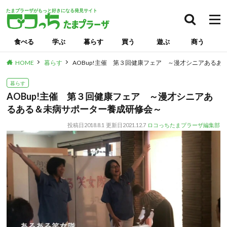
たまプラーザがもっと好きになる発見サイト
食べる
学ぶ
暮らす
買う
遊ぶ
商う
HOME
暮らす
AOBup!主催 第３回健康フェア ～漫才シニアある
暮らす
AOBup!主催 第３回健康フェア ～漫才シニアあ
るある＆未病サポーター養成研修会～
投稿日
2018.8.1
更新日
2021.12.7
ロコっちたまプラーザ編集部