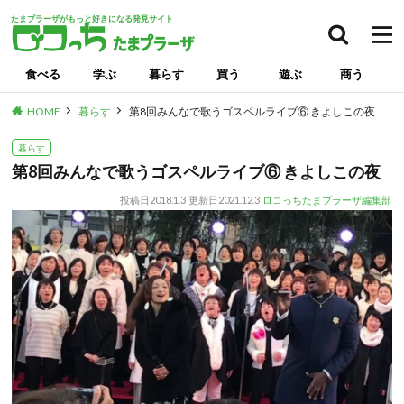
たまプラーザがもっと好きになる発見サイト
食べる
学ぶ
暮らす
買う
遊ぶ
商う
HOME
暮らす
第8回みんなで歌うゴスペルライブ⑥ きよしこの夜
暮らす
第8回みんなで歌うゴスペルライブ⑥ きよしこの夜
投稿日
2018.1.3
更新日
2021.12.3
ロコっちたまプラーザ編集部