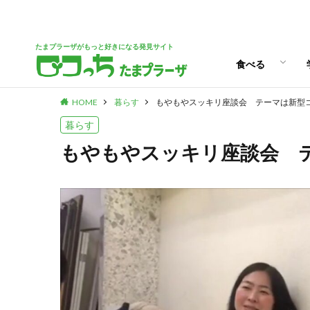
パン
スイーツ
ランチ
カフェ
たまプラーザがもっと好きになる発見サイト
食べる
HOME
暮らす
もやもやスッキリ座談会 テーマは新型
パン
スイーツ
ランチ
カフェ
暮らす
もやもやスッキリ座談会 