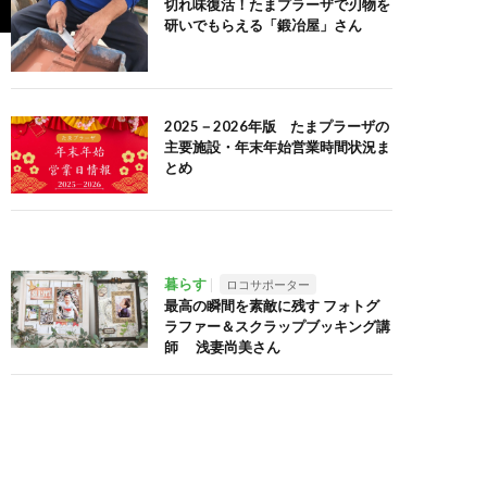
切れ味復活！たまプラーザで刃物を
研いでもらえる「鍛冶屋」さん
2025－2026年版 たまプラーザの
主要施設・年末年始営業時間状況ま
とめ
暮らす
ロコサポーター
最高の瞬間を素敵に残す フォトグ
ラファー＆スクラップブッキング講
師 浅妻尚美さん