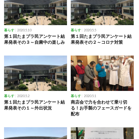
2020.5.10
2020.5.5
暮らす
暮らす
第１回たまプラ民アンケート結
第１回たまプラ民アンケート結
果発表その３～自粛中の楽しみ
果発表その２～コロナ対策
2020.5.2
2020.5.1
暮らす
暮らす
第１回たまプラ民アンケート結
商店会で力を合わせて乗り切
果発表その１～外出状況
る！お手製のフェースガードを
配布