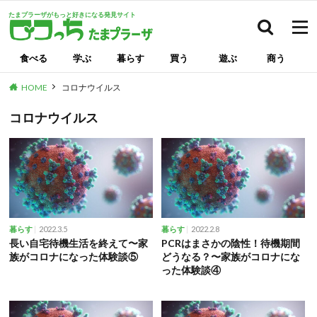
たまプラーザがもっと好きになる発見サイト
検索
食べる
学ぶ
暮らす
買う
遊ぶ
商う
HOME
コロナウイルス
コロナウイルス
2022.3.5
2022.2.8
暮らす
暮らす
長い自宅待機生活を終えて〜家
PCRはまさかの陰性！待機期間
族がコロナになった体験談⑤
どうなる？〜家族がコロナにな
った体験談④