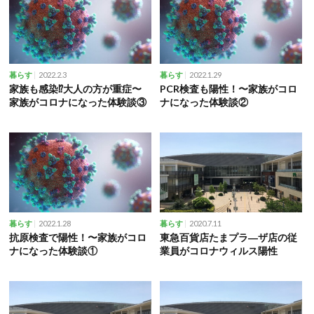
2022.2.3
2022.1.29
暮らす
暮らす
家族も感染⁉大人の方が重症〜
PCR検査も陽性！〜家族がコロ
家族がコロナになった体験談③
ナになった体験談②
2022.1.28
2020.7.11
暮らす
暮らす
抗原検査で陽性！〜家族がコロ
東急百貨店たまプラ―ザ店の従
ナになった体験談①
業員がコロナウィルス陽性