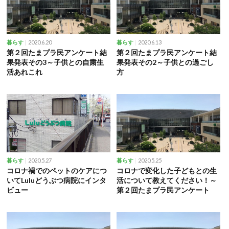
2020.6.20
2020.6.13
暮らす
暮らす
第２回たまプラ民アンケート結
第２回たまプラ民アンケート結
果発表その3～子供との自粛生
果発表その2～子供との過ごし
活あれこれ
方
2020.5.27
2020.5.25
暮らす
暮らす
コロナ禍でのペットのケアにつ
コロナで変化した子どもとの生
いてLuluどうぶつ病院にインタ
活について教えてください！～
ビュー
第２回たまプラ民アンケート