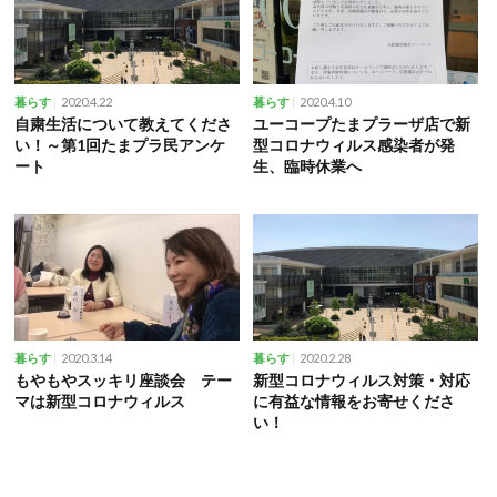
2020.4.22
2020.4.10
暮らす
暮らす
自粛生活について教えてくださ
ユーコープたまプラーザ店で新
い！～第1回たまプラ民アンケ
型コロナウィルス感染者が発
ート
生、臨時休業へ
2020.3.14
2020.2.28
暮らす
暮らす
もやもやスッキリ座談会 テー
新型コロナウィルス対策・対応
マは新型コロナウィルス
に有益な情報をお寄せくださ
い！