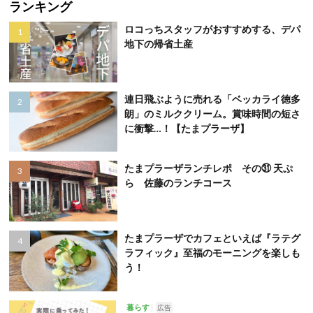
ランキング
ロコっちスタッフがおすすめする、デパ
地下の帰省土産
連日飛ぶように売れる「ベッカライ徳多
朗」のミルククリーム。賞味時間の短さ
に衝撃…！【たまプラーザ】
たまプラーザランチレポ その㉛ 天ぷ
ら 佐藤のランチコース
たまプラーザでカフェといえば『ラテグ
ラフィック』至福のモーニングを楽しも
う！
暮らす
広告