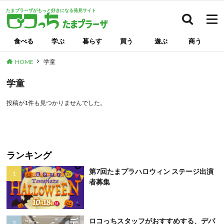
たまプラーザがもっと好きになる発見サイト
検索
食べる
学ぶ
暮らす
買う
遊ぶ
商う
HOME
学童
学童
投稿が1件も見つかりませんでした。
ランキング
第7回たまプラハロウィン ステージ出演
者募集
ロコっちスタッフがおすすめする、デパ