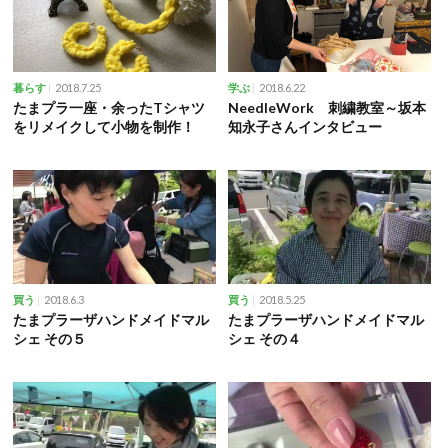
2018.7.25
2018.6.22
暮らす
学ぶ
たまプラ一座・余ったTシャツ
NeedleWork 刺繍教室～坂本
をリメイクして小物を制作！
知永子さんインタビュー
2018.6.3
2018.5.25
買う
買う
たまプラーザハンドメイドマル
たまプラーザハンドメイドマル
シェ その５
シェ その４