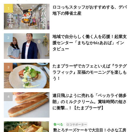
ロコっちスタッフがおすすめする、デパ
地下の帰省土産
地域で自分らしく働く人を応援！起業支
援センター「まちなかbizあおば」イン
タビュー
たまプラーザでカフェといえば『ラテグ
ラフィック』至福のモーニングを楽しも
う！
連日飛ぶように売れる「ベッカライ徳多
朗」のミルククリーム。賞味時間の短さ
に衝撃…！【たまプラーザ】
食べる
ロコサポーター
艶とろチーズケーキで大注目！小さな工房