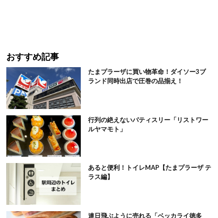
おすすめ記事
たまプラーザに買い物革命！ダイソー3ブ
ランド同時出店で圧巻の品揃え！
行列の絶えないパティスリー「リストワー
ルヤマモト」
あると便利！トイレMAP【たまプラーザ テ
ラス編】
連日飛ぶように売れる「ベッカライ徳多