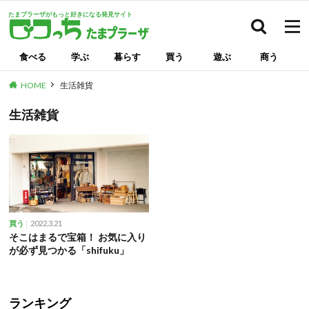
たまプラーザがもっと好きになる発見サイト
検索
食べる
学ぶ
暮らす
買う
遊ぶ
商う
HOME
生活雑貨
生活雑貨
2022.3.21
買う
そこはまるで宝箱！ お気に入り
が必ず見つかる「shifuku」
ランキング