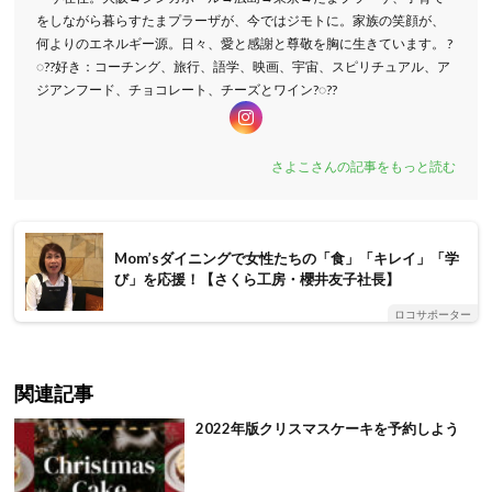
をしながら暮らすたまプラーザが、今ではジモトに。家族の笑顔が、
何よりのエネルギー源。日々、愛と感謝と尊敬を胸に生きています。 ?
◌??好き：コーチング、旅行、語学、映画、宇宙、スピリチュアル、ア
ジアンフード、チョコレート、チーズとワイン?◌??
さよこさんの記事をもっと読む
Mom’sダイニングで女性たちの「食」「キレイ」「学
び」を応援！【さくら工房・櫻井友子社長】
ロコサポーター
関連記事
2022年版クリスマスケーキを予約しよう