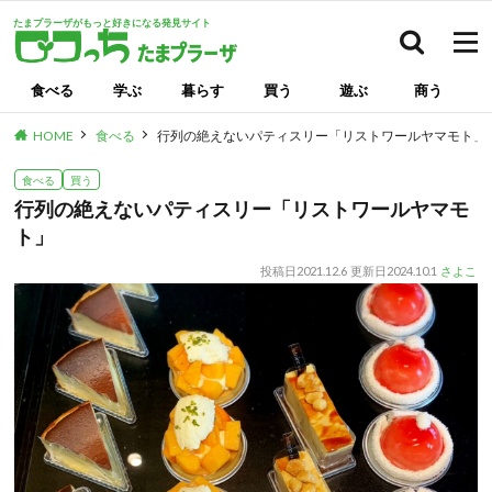
たまプラーザがもっと好きになる発見サイト
検索
食べる
学ぶ
暮らす
買う
遊ぶ
商う
HOME
食べる
行列の絶えないパティスリー「リストワールヤマモト」
食べる
買う
行列の絶えないパティスリー「リストワールヤマモ
ト」
投稿日
2021.12.6
更新日
2024.10.1
さよこ