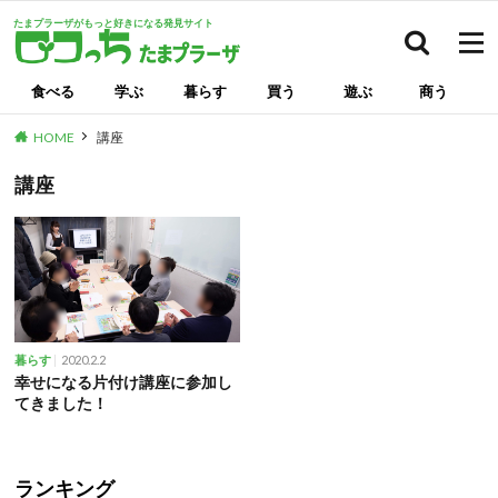
たまプラーザがもっと好きになる発見サイト
検索
食べる
学ぶ
暮らす
買う
遊ぶ
商う
HOME
講座
講座
2020.2.2
暮らす
幸せになる片付け講座に参加し
てきました！
ランキング