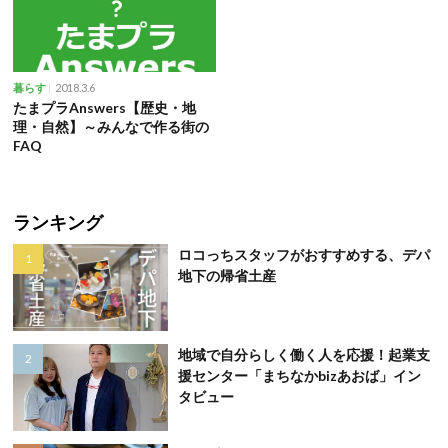
2018.3.6
暮らす
たまプラAnswers【歴史・地
理・自然】～みんなで作る街の
FAQ
ランキング
ロコっちスタッフがおすすめする、デパ
地下の帰省土産
地域で自分らしく働く人を応援！起業支
援センター「まちなかbizあおば」イン
タビュー