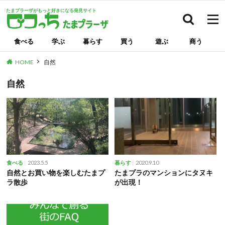
たまプラーザがもっと好きになる発見サイト
検索
食べる
学ぶ
暮らす
買う
遊ぶ
商う
HOME
自然
自然
2023.5.5
2020.9.10
食べる
暮らす
自然とお買い物を楽しむたまプ
たまプラのマンションにタヌキ
ラ散歩
が出現！