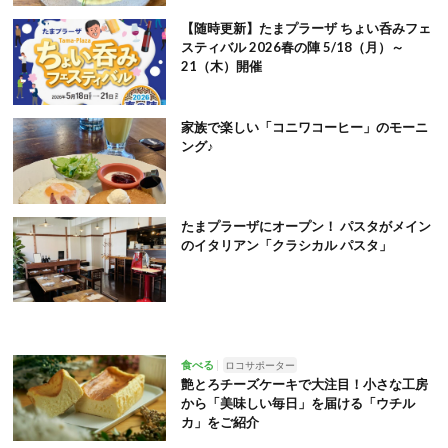
【随時更新】たまプラーザ ちょい呑みフェ
スティバル 2026春の陣 5/18（月）～
21（木）開催
家族で楽しい「コニワコーヒー」のモーニ
ング♪
たまプラーザにオープン！ パスタがメイン
のイタリアン「クラシカル パスタ」
食べる
ロコサポーター
艶とろチーズケーキで大注目！小さな工房
から「美味しい毎日」を届ける「ウチル
カ」をご紹介