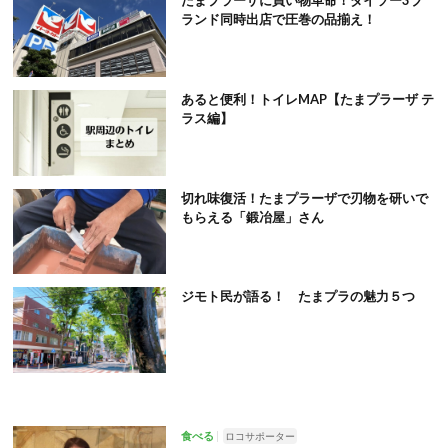
たまプラーザに買い物革命！ダイソー3ブ
ランド同時出店で圧巻の品揃え！
あると便利！トイレMAP【たまプラーザ テ
ラス編】
切れ味復活！たまプラーザで刃物を研いで
もらえる「鍛冶屋」さん
ジモト民が語る！ たまプラの魅力５つ
食べる
ロコサポーター