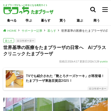
たまプラーザがもっと好きになる発見サイト
検索
食べる
学ぶ
暮らす
買う
遊ぶ
商う
HOME
サポーター記事
暮らす
世界基準の医療をたまプラーザの日常
暮らす
ロコサポーター
世界基準の医療をたまプラーザの日常へ AIプラス
クリニック たまプラーザ
投稿日
2026.4.17
更新日
2026.5.28
yumio
TVでも紹介された「艶とろチーズケーキ」が再登場！
たまプラーザ東急百貨店2025！
ロコサポーター