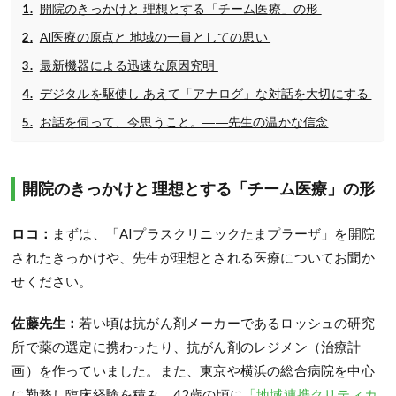
開院のきっかけと 理想とする「チーム医療」の形
AI医療の原点と 地域の一員としての思い
最新機器による迅速な原因究明
デジタルを駆使し あえて「アナログ」な対話を大切にする
お話を伺って、今思うこと。――先生の温かな信念
開院のきっかけと 理想とする「チーム医療」の形
ロコ：
まずは、「AIプラスクリニックたまプラーザ」を開院
されたきっかけや、先生が理想とされる医療についてお聞か
せください。
佐藤先生：
若い頃は抗がん剤メーカーであるロッシュの研究
所で薬の選定に携わったり、抗がん剤のレジメン（治療計
画）を作っていました。また、東京や横浜の総合病院を中心
に勤務し臨床経験を積み、42歳の頃に
「地域連携クリティカ