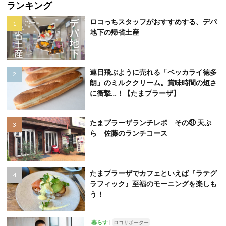
ランキング
ロコっちスタッフがおすすめする、デパ
地下の帰省土産
連日飛ぶように売れる「ベッカライ徳多
朗」のミルククリーム。賞味時間の短さ
に衝撃…！【たまプラーザ】
たまプラーザランチレポ その㉛ 天ぷ
ら 佐藤のランチコース
たまプラーザでカフェといえば『ラテグ
ラフィック』至福のモーニングを楽しも
う！
暮らす
ロコサポーター