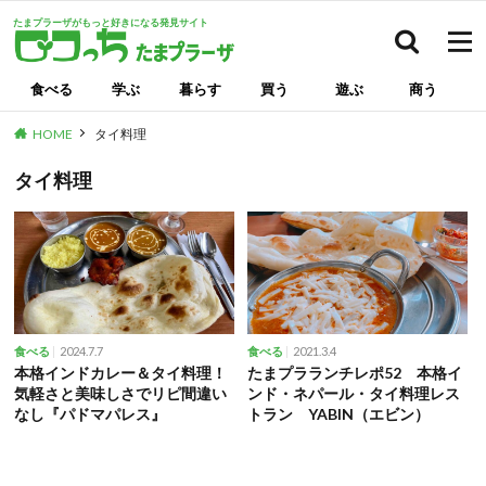
たまプラーザがもっと好きになる発見サイト
検索
食べる
学ぶ
暮らす
買う
遊ぶ
商う
HOME
タイ料理
タイ料理
2024.7.7
2021.3.4
食べる
食べる
本格インドカレー＆タイ料理！
たまプラランチレポ52 本格イ
気軽さと美味しさでリピ間違い
ンド・ネパール・タイ料理レス
なし『パドマパレス』
トラン YABIN（エビン）