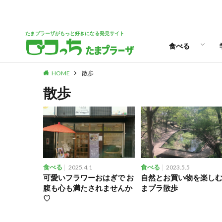
パン
スイーツ
ランチ
カフェ
たまプラーザがもっと好きになる発見サイト
食べる
HOME
散歩
パン
スイーツ
ランチ
カフェ
散歩
食べる
2025.4.1
食べる
2023.5.5
可愛いフラワーおはぎで お
自然とお買い物を楽し
腹も心も満たされませんか
まプラ散歩
♡