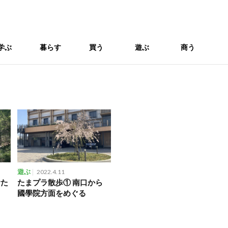
学ぶ
暮らす
買う
遊ぶ
商う
遊ぶ
2022.4.11
むた
たまプラ散歩① 南口から
國學院方面をめぐる