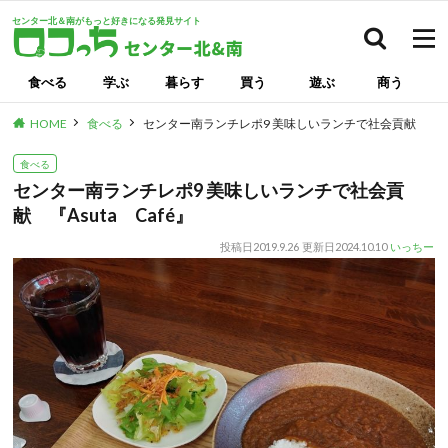
センター北＆南がもっと好きになる発見サイト
検索
食べる
学ぶ
暮らす
買う
遊ぶ
商う
HOME
食べる
センター南ランチレポ9 美味しいランチで社会貢献 『Asu
食べる
センター南ランチレポ9 美味しいランチで社会貢
献 『Asuta Café』
投稿日
2019.9.26
更新日
2024.10.10
いっちー