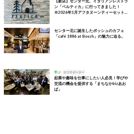
【新店】センター北、イタリアンレストラ
ン「ペルティカ」に行ってきました！
※2026年1月アフタヌーンティーセット追
記
センター北に誕生したボッシュのカフェ
「café 1886 at Bosch」の魅力に迫る。
学ぶ
ロコサポーター
起業や趣味を仕事にしたい人必見！学びや
交流の機会を提供する「まちなかbizあお
ば」