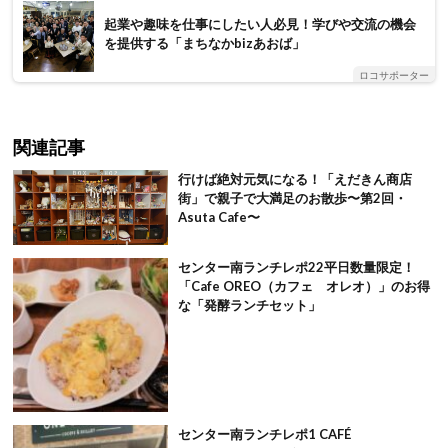
起業や趣味を仕事にしたい人必見！学びや交流の機会
を提供する「まちなかbizあおば」
ロコサポーター
関連記事
行けば絶対元気になる！「えだきん商店
街」で親子で大満足のお散歩〜第2回・
Asuta Cafe〜
センター南ランチレポ22平日数量限定！
「Cafe OREO（カフェ オレオ）」のお得
な「発酵ランチセット」
センター南ランチレポ1 CAFÉ