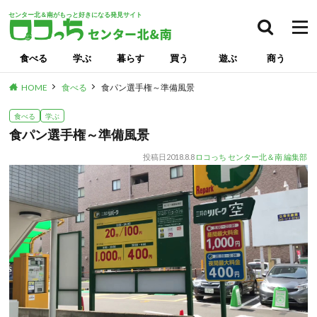
センター北＆南がもっと好きになる発見サイト
食べる
学ぶ
暮らす
買う
遊ぶ
商う
HOME
食べる
食パン選手権～準備風景
食べる
学ぶ
食パン選手権～準備風景
投稿日
2018.8.8
ロコっち センター北＆南 編集部