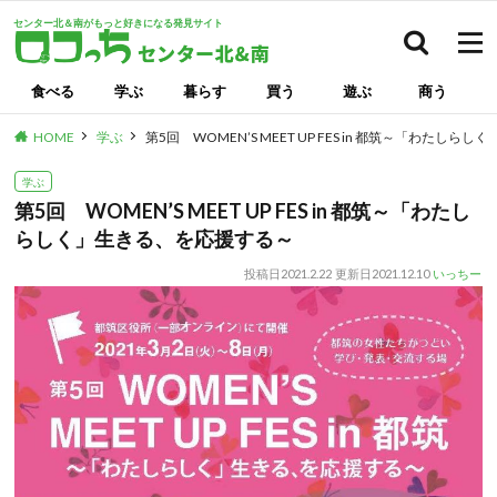
センター北＆南がもっと好きになる発見サイト
検索
食べる
学ぶ
暮らす
買う
遊ぶ
商う
HOME
学ぶ
第5回 WOMEN’S MEET UP FES in 都筑～「わたし
学ぶ
第5回 WOMEN’S MEET UP FES in 都筑～「わたし
らしく」生きる、を応援する～
投稿日
2021.2.22
更新日
2021.12.10
いっちー