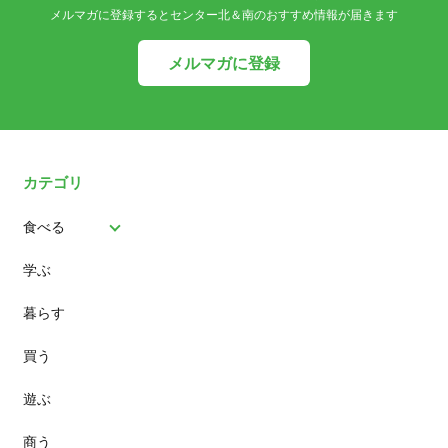
メルマガに登録するとセンター北＆南のおすすめ情報が届きます
メルマガに登録
カテゴリ
食べる
学ぶ
パン
暮らす
スイーツ
買う
ランチ
遊ぶ
カフェ
商う