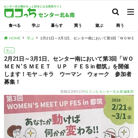
センター北＆南がもっと好きになる発見サイト
検索
食べる
学ぶ
暮らす
買う
遊ぶ
商う
HOME
学ぶ
2月21日～3月1日、センター南において第3回「ＷＯＭＥ
学ぶ
2月21日～3月1日、センター南において第3回「ＷＯ
ＭＥＮ’Ｓ ＭＥＥＴ ＵＰ ＦＥＳ in 都筑」を開催
します！モヤ→キラ ウーマン ウォーク 参加者
募集！
投稿日
2019.2.19
ロコっち センター北＆南 編集部