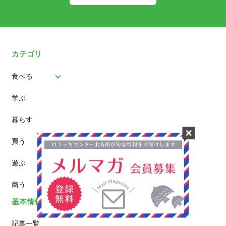
カテゴリ
食べる
学ぶ
パン
暮らす
スイーツ
買う
ランチ
遊ぶ
カフェ
商う
基本情報
記事一覧