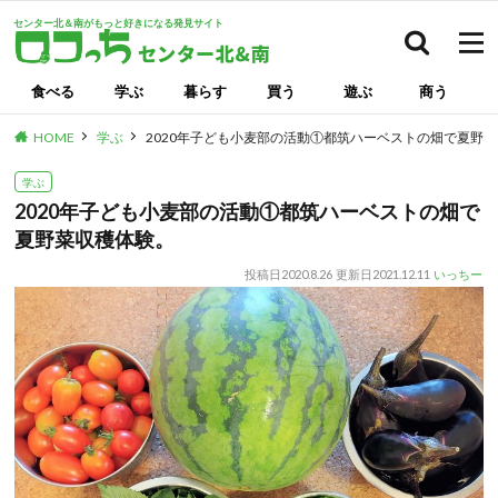
センター北＆南がもっと好きになる発見サイト
検索
食べる
学ぶ
暮らす
買う
遊ぶ
商う
HOME
学ぶ
2020年子ども小麦部の活動①都筑ハーベストの畑で夏野
学ぶ
2020年子ども小麦部の活動①都筑ハーベストの畑で
夏野菜収穫体験。
投稿日
2020.8.26
更新日
2021.12.11
いっちー