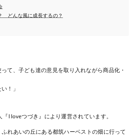
会
？ どんな風に成長するの？
使って、子ども達の意見を取り入れながら商品化・
たい！」
『I loveつづき』により運営されています。
の間、ふれあいの丘にある都筑ハーベストの畑に行って