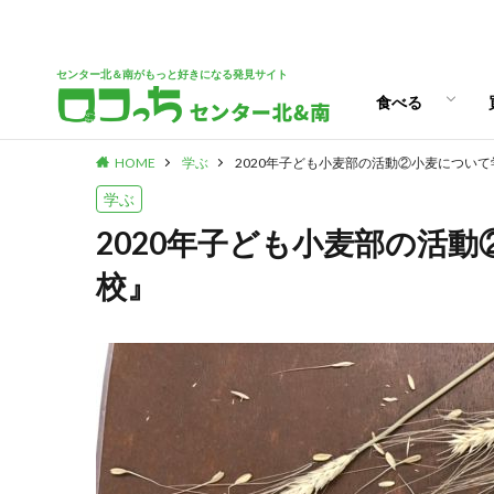
パン
スイーツ
ランチ
カフェ
センター北＆南がもっと好きになる発見サイト
食べる
HOME
学ぶ
2020年子ども小麦部の活動②小麦につい
パン
スイーツ
ランチ
カフェ
学ぶ
2020年子ども小麦部の活
校』