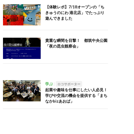
【体験レポ】7/18オープンの「ち
きゅうのにわ 港北店」でたっぷり
遊んできました
貴重な瞬間を目撃！ 都筑中央公園
「夜の昆虫観察会」
学ぶ
ロコサポーター
起業や趣味を仕事にしたい人必見！
学びや交流の機会を提供する「まち
なかbizあおば」