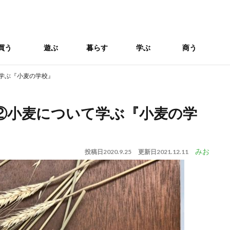
買う
遊ぶ
暮らす
学ぶ
商う
て学ぶ『小麦の学校』
動②小麦について学ぶ『小麦の学
みお
投稿日
2020.9.25
更新日
2021.12.11