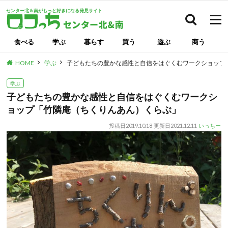
センター北＆南がもっと好きになる発見サイト
検索
食べる
学ぶ
暮らす
買う
遊ぶ
商う
HOME
学ぶ
子どもたちの豊かな感性と自信をはぐくむワークショップ
学ぶ
子どもたちの豊かな感性と自信をはぐくむワークシ
ョップ「竹隣庵（ちくりんあん）くらぶ」
投稿日
2019.10.18
更新日
2021.12.11
いっちー