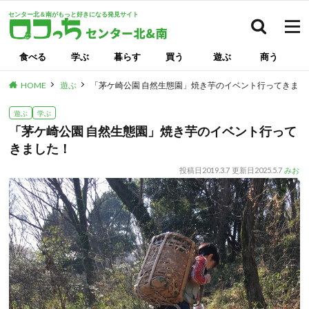
センター北＆南がもっと好きになる発見サイト
検索
食べる
学ぶ
暮らす
買う
遊ぶ
商う
HOME
遊ぶ
「茅ケ崎公園 自然生態園」焼き芋のイベント行ってきまし
遊ぶ
学ぶ
「茅ケ崎公園 自然生態園」焼き芋のイベント行って
きました！
投稿日
2019.3.7
更新日
2025.5.7
みお