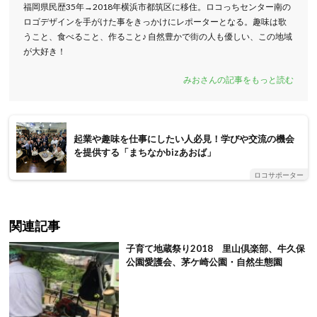
福岡県民歴35年→2018年横浜市都筑区に移住。ロコっちセンター南の
ロゴデザインを手がけた事をきっかけにレポーターとなる。趣味は歌
うこと、食べること、作ること♪ 自然豊かで街の人も優しい、この地域
が大好き！
みおさんの記事をもっと読む
起業や趣味を仕事にしたい人必見！学びや交流の機会
を提供する「まちなかbizあおば」
ロコサポーター
関連記事
子育て地蔵祭り2018 里山倶楽部、牛久保
公園愛護会、茅ケ崎公園・自然生態園