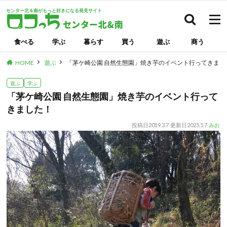
センター北＆南がもっと好きになる発見サイト
検索
食べる
学ぶ
暮らす
買う
遊ぶ
商う
HOME
遊ぶ
「茅ケ崎公園 自然生態園」焼き芋のイベント行ってきまし
遊ぶ
学ぶ
「茅ケ崎公園 自然生態園」焼き芋のイベント行って
きました！
投稿日
2019.3.7
更新日
2025.5.7
みお