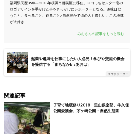
福岡県民歴35年→2018年横浜市都筑区に移住。ロコっちセンター南の
ロゴデザインを手がけた事をきっかけにレポーターとなる。趣味は歌
うこと、食べること、作ること♪ 自然豊かで街の人も優しい、この地域
が大好き！
みおさんの記事をもっと読む
起業や趣味を仕事にしたい人必見！学びや交流の機会
を提供する「まちなかbizあおば」
ロコサポーター
関連記事
子育て地蔵祭り2018 里山倶楽部、牛久保
公園愛護会、茅ケ崎公園・自然生態園