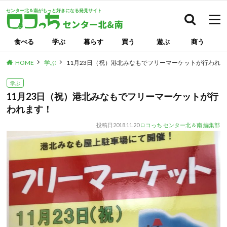
センター北＆南がもっと好きになる発見サイト
検索
食べる
学ぶ
暮らす
買う
遊ぶ
商う
HOME
学ぶ
11月23日（祝）港北みなもでフリーマーケットが行われ
学ぶ
11月23日（祝）港北みなもでフリーマーケットが行
われます！
投稿日
2018.11.20
ロコっち センター北＆南 編集部