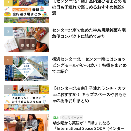
【センター北・南】室内遊び場まとめ 雨
の日も子連れで楽しめるおすすめ施設6
選
センター北南で集めた神奈川県銘菓を宅
急便コンパクトに詰めてみた
横浜センター北・センター南にはショッ
ピングモールがいっぱい！ 特徴をまとめ
てご紹介
【センター北＆南】子連れランチ・カフ
ェにおすすめ！ キッズスペースやおもち
ゃのあるお店まとめ
遊ぶ
ロコサポーター
幼少期から英語が「日常」になる
「International Space SODA（インター