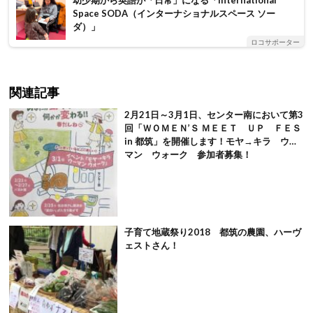
幼少期から英語が「日常」になる「International
Space SODA（インターナショナルスペース ソー
ダ）」
ロコサポーター
関連記事
2月21日～3月1日、センター南において第3
回「ＷＯＭＥＮ’Ｓ ＭＥＥＴ ＵＰ ＦＥＳ
in 都筑」を開催します！モヤ→キラ ウー
マン ウォーク 参加者募集！
子育て地蔵祭り2018 都筑の農園、ハーヴ
ェストさん！