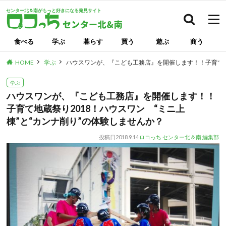
センター北＆南がもっと好きになる発見サイト
検索
食べる
学ぶ
暮らす
買う
遊ぶ
商う
HOME
学ぶ
ハウスワンが、『こども工務店』を開催します！！子育て地蔵
学ぶ
ハウスワンが、『こども工務店』を開催します！！
子育て地蔵祭り2018！ハウスワン “ミニ上
棟”と“カンナ削り”の体験しませんか？
投稿日
2018.9.14
ロコっち センター北＆南 編集部